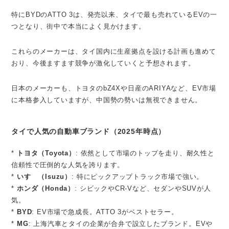
特にBYDのATTO 3は、発売以来、タイで最も売れているEVの一
つとなり、街中で本当によく見かけます。
これらのメーカーは、タイ国内に生産拠点を設ける計画も進めて
おり、今後ますます競争が激化していくと予想されます。
日本のメーカーも、トヨタのbZ4Xや日産のARIYAなど、EV市場
に本格参入していますが、中国勢の勢いは無視できません。
タイで人気の自動車ブランド（2025年時点）
*
トヨタ（Toyota）
: 依然として市場のトップを走り、耐久性と
信頼性で圧倒的な人気を誇ります。
*
いすゞ（Isuzu）
: 特にピックアップトラック市場で強い。
*
ホンダ（Honda）
: シビックやCR-Vなど、セダンやSUVが人
気。
*
BYD
: EV市場で急成長。ATTO 3がベストセラー。
*
MG
: 上海汽車とタイの企業が合弁で設立したブランド。EVや