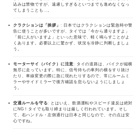
込みは禁物ですが、遠慮しすぎるといつまでも進めなくなっ
てしまうことも…。
クラクションは「挨拶」
: 日本ではクラクションは緊急時や警
告に使うことが多いですが、タイでは「今から通りますよ」
「前に人がいますよ」といった意味で、軽く鳴らすことがよ
くあります。必要以上に驚かず、状況を冷静に判断しましょ
う。
モーターサイ（バイク）に注意
: タイの道路は、バイクが縦横
無尽に走っています。特に、信号待ちの車列の横をすり抜け
たり、車線変更の際に急に現れたりするので、常にルームミ
ラーやサイドミラーで後方確認を怠らないようにしましょ
う。
交通ルールを守る
: とはいえ、飲酒運転やスピード違反は絶対
にNG！タイでも取り締まりは厳しく行われています。そし
て、右ハンドル・左側通行は日本と同じなので、その点は安
心ですね。