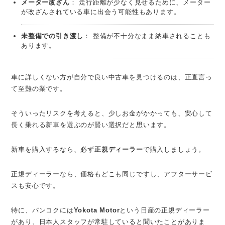
メーター改ざん
： 走行距離が少なく見せるために、メーター
が改ざんされている車に出会う可能性もあります。
未整備での引き渡し
： 整備が不十分なまま納車されることも
あります。
車に詳しくない方が自分で良い中古車を見つけるのは、正直言っ
て至難の業です。
そういったリスクを考えると、少しお金がかかっても、安心して
長く乗れる新車を選ぶのが賢い選択だと思います。
新車を購入するなら、必ず
正規ディーラー
で購入しましょう。
正規ディーラーなら、価格もどこも同じですし、アフターサービ
スも安心です。
特に、バンコクには
Yokota Motor
という日産の正規ディーラー
があり、日本人スタッフが常駐していると聞いたことがありま